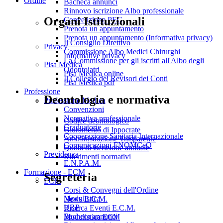
Ordine
Bacheca annunci
Rinnovo iscrizione Albo professionale
Organi Istituzionali
Convenzione PEC
Prenota un appuntamento
Prenota un appuntamento (Informativa privacy)
Il Consiglio Direttivo
Privacy
Commissione Albo Medici Chirurghi
Informative privacy
La Commissione per gli iscritti all'Albo degli
Pisa Medica
Odontoiatri
Pisa Medica online
Il Collegio dei Revisori dei Conti
Pisa Medica pdf
Professione
Deontologia e normativa
Professione Medica
Convenzioni
Normativa professionale
Codice deontologico
Graduatorie
Giuramento di Ippocrate
Cooperazione Sanitaria Internazionale
Amministrazione Trasparente
Comunicazioni FNOMCeO
Quota di iscrizione annuale
Previdenza
Riferimenti normativi
E.N.P.A.M.
Formazione - ECM
Segreteria
ECM
Corsi & Convegni dell'Ordine
Modulistica
News E.C.M.
URP
Ricerca Eventi E.C.M.
Bacheca annunci
Modulistica ECM