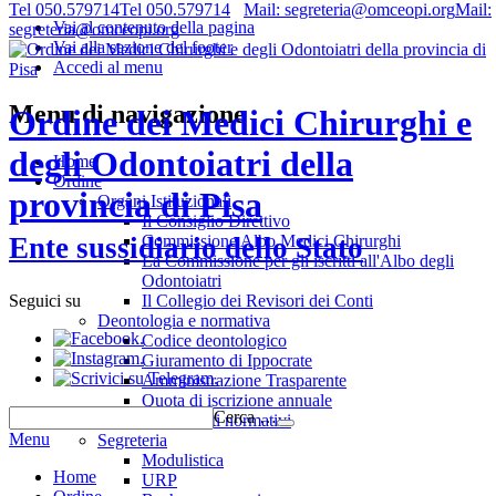
Tel 050.579714
Tel 050.579714
Mail: segreteria@omceopi.org
Mail:
Vai al contenuto della pagina
segreteria@omceopi.org
Vai alla sezione del footer
Accedi al menu
Menu di navigazione
Ordine dei Medici Chirurghi e
degli Odontoiatri della
Home
Ordine
provincia di Pisa
Organi Istituzionali
Il Consiglio Direttivo
Commissione Albo Medici Chirurghi
Ente sussidiario dello Stato
La Commissione per gli iscritti all'Albo degli
Odontoiatri
Il Collegio dei Revisori dei Conti
Seguici su
Deontologia e normativa
.
Codice deontologico
.
Giuramento di Ippocrate
.
Amministrazione Trasparente
Quota di iscrizione annuale
Cerca …
Riferimenti normativi
Menu
Segreteria
Modulistica
Home
URP