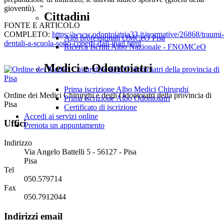
gioventù). "
Cittadini
FONTE E ARTICOLO
COMPLETO:
https://www.odontoiatria33.it/normative/26868/traumi-
Albi professionali OMCeO Pisa
dentali-a-scuola-sono-coperti-dall-inail.html
Ricerca Iscritti Albo Nazionale - FNOMCeO
Medici e Odontoiatri
Prima iscrizione Albo Medici Chirurghi
Ordine dei Medici Chirurghi e degli Odontoiatri della provincia di
Prima iscrizione Albo Odontoiatri
Pisa
Certificato di iscrizione
Accedi ai servizi online
Uffici
Prenota un appuntamento
Indirizzo
Via Angelo Battelli 5 - 56127 - Pisa
Pisa
Tel
050.579714
Fax
050.7912044
Indirizzi email