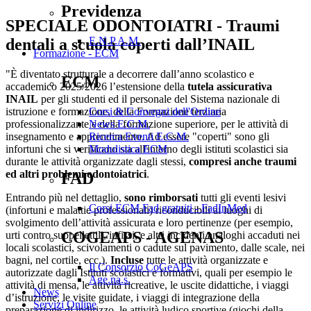
Previdenza
SPECIALE ODONTOIATRI - Traumi
E.N.P.A.M.
dentali a scuola coperti dall’INAIL
Formazione - ECM
"È diventato strutturale a decorrere dall’anno scolastico e
ECM
accademico 2025/2026 l’estensione della
tutela assicurativa
INAIL
per gli studenti ed il personale del Sistema nazionale di
istruzione e formazione, della Formazione terziaria
Corsi & Convegni dell'Ordine
professionalizzante e della formazione superiore, per le attività di
News E.C.M.
insegnamento e apprendimento. Ad essere "coperti" sono gli
Ricerca Eventi E.C.M.
infortuni che si verificano sia all'interno degli istituti scolastici sia
Modulistica ECM
durante le attività organizzate dagli stessi,
compresi anche traumi
ed altri problemi odontoiatrici
.
FAD
Entrando più nel dettaglio,
sono rimborsati
tutti gli eventi lesivi
Corsi ECM Fad gratuiti - FadInMed
(infortuni e malattie professionali) riconducibili ai luoghi di
svolgimento dell’attività assicurata e loro pertinenze (per esempio,
COGEAPS - AGENAS
urti contro suppellettili, infissi, e altri incidenti analoghi accaduti nei
locali scolastici, scivolamenti o cadute sul pavimento, dalle scale, nei
bagni, nel cortile, ecc.).
Incluse
tutte le attività organizzate e
Il Consorzio CoGeAPS
autorizzate dagli Istituti scolastici e formativi, quali per esempio le
Age.na.s.
attività di mensa, le attività ricreative, le uscite didattiche, i viaggi
News
d’istruzione, le visite guidate, i viaggi di integrazione della
Servizi Online
preparazione di indirizzo, le attività ludico sportive (giochi della