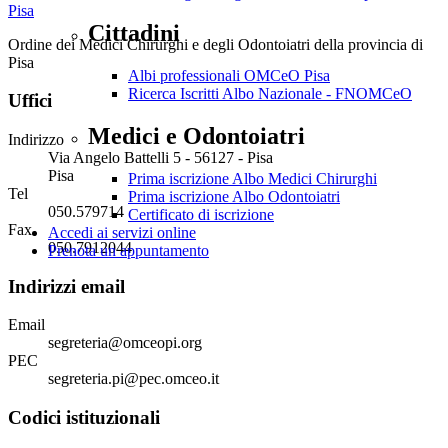
Cittadini
Ordine dei Medici Chirurghi e degli Odontoiatri della provincia di
Pisa
Albi professionali OMCeO Pisa
Ricerca Iscritti Albo Nazionale - FNOMCeO
Uffici
Medici e Odontoiatri
Indirizzo
Via Angelo Battelli 5 - 56127 - Pisa
Pisa
Prima iscrizione Albo Medici Chirurghi
Tel
Prima iscrizione Albo Odontoiatri
050.579714
Certificato di iscrizione
Fax
Accedi ai servizi online
050.7912044
Prenota un appuntamento
Indirizzi email
Email
segreteria@omceopi.org
PEC
segreteria.pi@pec.omceo.it
Codici istituzionali