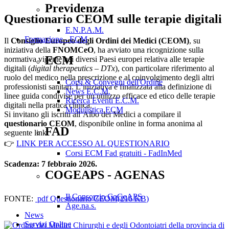
Previdenza
Questionario CEOM sulle terapie digitali
E.N.P.A.M.
Formazione - ECM
Il
Consiglio Europeo degli Ordini dei Medici (CEOM)
, su
iniziativa della
FNOMCeO
, ha avviato una ricognizione sulla
ECM
normativa vigente nei diversi Paesi europei relativa alle terapie
digitali (
digital therapeutics – DTx
), con particolare riferimento al
ruolo del medico nella prescrizione e al coinvolgimento degli altri
Corsi & Convegni dell'Ordine
professionisti sanitari. L’iniziativa è finalizzata alla definizione di
News E.C.M.
linee guida condivise per un utilizzo efficace ed etico delle terapie
Ricerca Eventi E.C.M.
digitali nella pratica clinica.
Modulistica ECM
Si invitano gli iscritti all’Albo dei Medici a compilare il
questionario CEOM
, disponibile online in forma anonima al
FAD
seguente link:
👉
LINK PER ACCESSO AL QUESTIONARIO
Corsi ECM Fad gratuiti - FadInMed
Scadenza: 7 febbraio 2026.
COGEAPS - AGENAS
Il Consorzio CoGeAPS
FONTE:
pdf
Questionario CEOM
(
216 KB
)
Age.na.s.
News
Servizi Online