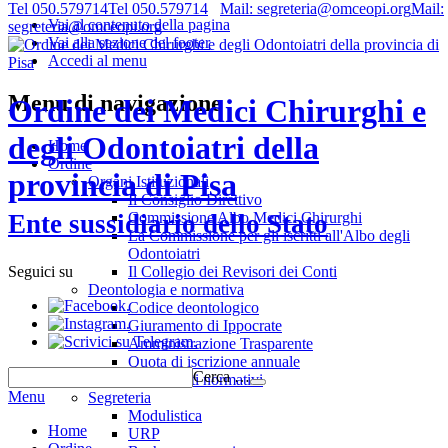
Tel 050.579714
Tel 050.579714
Mail: segreteria@omceopi.org
Mail:
Vai al contenuto della pagina
segreteria@omceopi.org
Vai alla sezione del footer
Accedi al menu
Menu di navigazione
Ordine dei Medici Chirurghi e
degli Odontoiatri della
Home
Ordine
provincia di Pisa
Organi Istituzionali
Il Consiglio Direttivo
Commissione Albo Medici Chirurghi
Ente sussidiario dello Stato
La Commissione per gli iscritti all'Albo degli
Odontoiatri
Il Collegio dei Revisori dei Conti
Seguici su
Deontologia e normativa
.
Codice deontologico
.
Giuramento di Ippocrate
.
Amministrazione Trasparente
Quota di iscrizione annuale
Cerca …
Riferimenti normativi
Menu
Segreteria
Modulistica
Home
URP