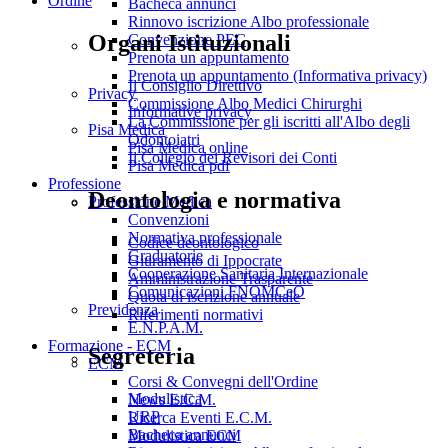
Ordine
Bacheca annunci
Rinnovo iscrizione Albo professionale
Organi Istituzionali
Convenzione PEC
Prenota un appuntamento
Prenota un appuntamento (Informativa privacy)
Il Consiglio Direttivo
Privacy
Commissione Albo Medici Chirurghi
Informative privacy
La Commissione per gli iscritti all'Albo degli
Pisa Medica
Odontoiatri
Pisa Medica online
Il Collegio dei Revisori dei Conti
Pisa Medica pdf
Professione
Deontologia e normativa
Professione Medica
Convenzioni
Normativa professionale
Codice deontologico
Graduatorie
Giuramento di Ippocrate
Cooperazione Sanitaria Internazionale
Amministrazione Trasparente
Comunicazioni FNOMCeO
Quota di iscrizione annuale
Previdenza
Riferimenti normativi
E.N.P.A.M.
Formazione - ECM
Segreteria
ECM
Corsi & Convegni dell'Ordine
Modulistica
News E.C.M.
URP
Ricerca Eventi E.C.M.
Bacheca annunci
Modulistica ECM