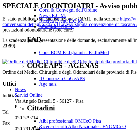
SPECIALE ODONTOIATRI - Avviso pubblico p
Corsi & Convegni dell'Ordine
News E.C.M.
E' stato pubblicato sul sito istituzionale INAIL, nella sezione
https://w
Ricerca Eventi E.C.M.
convenzioni-dettaglio.2025.11.avvisi-stipula-convenzione-dr-toscan
Modulistica ECM
prestazioni odontoiatriche (sole cure).
FAD
La scadenza per la presentazione delle domande, esclusivamente all’
23:59).
Corsi ECM Fad gratuiti - FadInMed
COGEAPS - AGENAS
Ordine dei Medici Chirurghi e degli Odontoiatri della provincia di Pis
Il Consorzio CoGeAPS
Uffici
Age.na.s.
News
Servizi Online
Indirizzo
Via Angelo Battelli 5 - 56127 - Pisa
Cittadini
Pisa
Tel
050.579714
Albi professionali OMCeO Pisa
Fax
Ricerca Iscritti Albo Nazionale - FNOMCeO
050.7912044