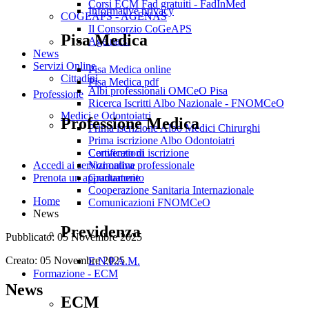
Corsi ECM Fad gratuiti - FadInMed
Informative privacy
COGEAPS - AGENAS
Il Consorzio CoGeAPS
Pisa Medica
Age.na.s.
News
Servizi Online
Pisa Medica online
Cittadini
Pisa Medica pdf
Albi professionali OMCeO Pisa
Professione
Ricerca Iscritti Albo Nazionale - FNOMCeO
Medici e Odontoiatri
Professione Medica
Prima iscrizione Albo Medici Chirurghi
Prima iscrizione Albo Odontoiatri
Convenzioni
Certificato di iscrizione
Normativa professionale
Accedi ai servizi online
Graduatorie
Prenota un appuntamento
Cooperazione Sanitaria Internazionale
Home
Comunicazioni FNOMCeO
News
Previdenza
Pubblicato: 05 Novembre 2025
Creato: 05 Novembre 2025
E.N.P.A.M.
Formazione - ECM
News
ECM