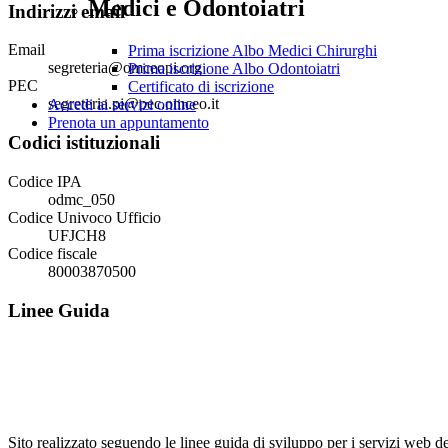
Medici e Odontoiatri
Indirizzi email
Email
Prima iscrizione Albo Medici Chirurghi
segreteria@omceopi.org
Prima iscrizione Albo Odontoiatri
PEC
Certificato di iscrizione
segreteria.pi@pec.omceo.it
Accedi ai servizi online
Prenota un appuntamento
Codici istituzionali
Codice IPA
odmc_050
Codice Univoco Ufficio
UFJCH8
Codice fiscale
80003870500
Linee Guida
Sito realizzato seguendo le linee guida di sviluppo per i servi