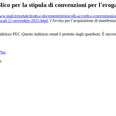
er la stipula di convenzioni per l'erogaz
ww.inail.it/portale/it/atti-e-documenti/protocolli-accordi-e-convenzioni/a
a-scad-21-novembre-2025.html
,
l’Avviso per l’acquisizione di manifestazi
indirizzo PEC
Questo indirizzo email è protetto dagli spambots. È necessa
a