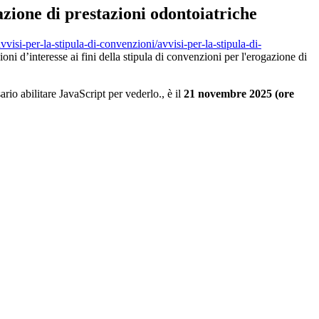
ione di prestazioni odontoiatriche
vvisi-per-la-stipula-di-convenzioni/avvisi-per-la-stipula-di-
oni d’interesse ai fini della stipula di convenzioni per l'erogazione di
rio abilitare JavaScript per vederlo.
, è il
21 novembre 2025 (ore