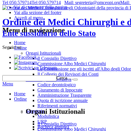
Tel 050.579714
Tel 050.579714
Mail: segreteria@omceopi.org
Mail:
Vai al contenuto della pagina
Vai alla sezione del footer
Accedi al menu
Ordine dei Medici Chirurghi e de
Menu di navigazione
Ente sussidiario dello Stato
Home
Seguici su
Ordine
Organi Istituzionali
.
Il Consiglio Direttivo
.
Commissione Albo Medici Chirurghi
.
La Commissione per gli iscritti all'Albo degli Odon
Il Collegio dei Revisori dei Conti
Cerca …
Deontologia e normativa
Menu
Codice deontologico
Giuramento di Ippocrate
Home
Amministrazione Trasparente
Ordine
Quota di iscrizione annuale
Riferimenti normativi
Organi Istituzionali
Segreteria
Modulistica
URP
Il Consiglio Direttivo
Bacheca annunci
Commissione Albo Medici Chirurghi