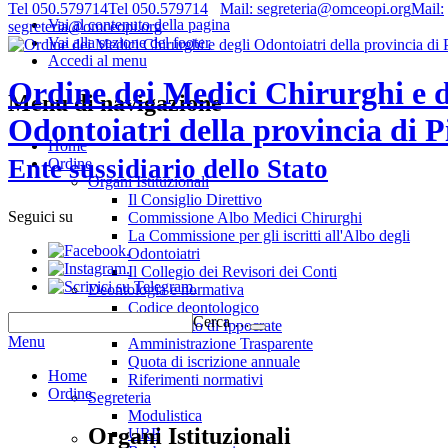
Tel 050.579714
Tel 050.579714
Mail: segreteria@omceopi.org
Mail:
Vai al contenuto della pagina
segreteria@omceopi.org
Vai alla sezione del footer
Accedi al menu
Ordine dei Medici Chirurghi e d
Menu di navigazione
Odontoiatri della provincia di P
Home
Ente sussidiario dello Stato
Ordine
Organi Istituzionali
Il Consiglio Direttivo
Seguici su
Commissione Albo Medici Chirurghi
La Commissione per gli iscritti all'Albo degli
.
Odontoiatri
.
Il Collegio dei Revisori dei Conti
.
Deontologia e normativa
Codice deontologico
Cerca …
Giuramento di Ippocrate
Menu
Amministrazione Trasparente
Quota di iscrizione annuale
Home
Riferimenti normativi
Ordine
Segreteria
Modulistica
Organi Istituzionali
URP