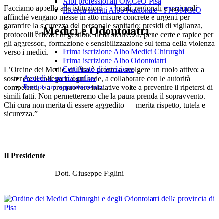
Albi professionali OMCeO Pisa
Facciamo appello alle istituzioni — locali, regionali e nazionali —
Ricerca Iscritti Albo Nazionale - FNOMCeO
affinché vengano messe in atto misure concrete e urgenti per
garantire la sicurezza del personale sanitario: presidi di vigilanza,
Medici e Odontoiatri
protocolli efficaci di gestione della sicurezza, pene certe e rapide per
gli aggressori, formazione e sensibilizzazione sul tema della violenza
Prima iscrizione Albo Medici Chirurghi
verso i medici.
Prima iscrizione Albo Odontoiatri
Certificato di iscrizione
L’Ordine dei Medici di Pisa è pronto a svolgere un ruolo attivo: a
Accedi ai servizi online
sostenere il collega in ogni sede, a collaborare con le autorità
Prenota un appuntamento
competenti, e a promuovere iniziative volte a prevenire il ripetersi di
simili fatti. Non permetteremo che la paura prenda il sopravvento.
Chi cura non merita di essere aggredito — merita rispetto, tutela e
sicurezza.”
Il Presidente
Dott. Giuseppe Figlini