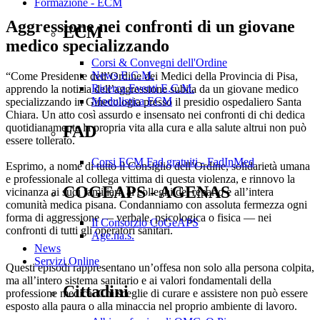
Formazione - ECM
Aggressione nei confronti di un giovane
ECM
medico specializzando
Corsi & Convegni dell'Ordine
News E.C.M.
“Come Presidente dell’Ordine dei Medici della Provincia di Pisa,
Ricerca Eventi E.C.M.
apprendo la notizia dell’aggressione subita da un giovane medico
Modulistica ECM
specializzando in Ginecologia presso il presidio ospedaliero Santa
Chiara. Un atto così assurdo e insensato nei confronti di chi dedica
quotidianamente la propria vita alla cura e alla salute altrui non può
FAD
essere tollerato.
Corsi ECM Fad gratuiti - FadInMed
Esprimo, a nome di tutto il Consiglio dell’Ordine, solidarietà umana
e professionale al collega vittima di questa violenza, e rinnovo la
COGEAPS - AGENAS
vicinanza ai suoi familiari, ai colleghi del reparto e all’intera
comunità medica pisana. Condanniamo con assoluta fermezza ogni
forma di aggressione — verbale, psicologica o fisica — nei
Il Consorzio CoGeAPS
confronti di tutti gli operatori sanitari.
Age.na.s.
News
Servizi Online
Questi episodi rappresentano un’offesa non solo alla persona colpita,
ma all’intero sistema sanitario e ai valori fondamentali della
Cittadini
professione medica. Chi sceglie di curare e assistere non può essere
esposto alla paura o alla minaccia nel proprio ambiente di lavoro.