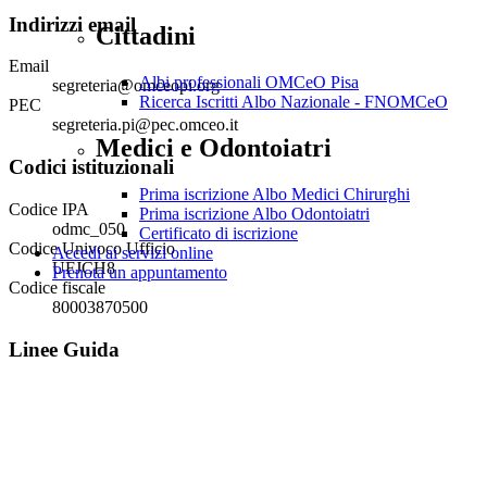
Indirizzi email
Cittadini
Email
Albi professionali OMCeO Pisa
segreteria@omceopi.org
Ricerca Iscritti Albo Nazionale - FNOMCeO
PEC
segreteria.pi@pec.omceo.it
Medici e Odontoiatri
Codici istituzionali
Prima iscrizione Albo Medici Chirurghi
Codice IPA
Prima iscrizione Albo Odontoiatri
odmc_050
Certificato di iscrizione
Codice Univoco Ufficio
Accedi ai servizi online
UFJCH8
Prenota un appuntamento
Codice fiscale
80003870500
Linee Guida