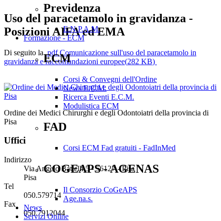
Previdenza
Uso del paracetamolo in gravidanza -
E.N.P.A.M.
Posizioni AIFA ed EMA
Formazione - ECM
Di seguito la
pdf
Comunicazione sull'uso del paracetamolo in
ECM
gravidanza e raccomandazioni europee
(
282 KB
)
Corsi & Convegni dell'Ordine
News E.C.M.
Ricerca Eventi E.C.M.
Modulistica ECM
Ordine dei Medici Chirurghi e degli Odontoiatri della provincia di
Pisa
FAD
Uffici
Corsi ECM Fad gratuiti - FadInMed
Indirizzo
COGEAPS - AGENAS
Via Angelo Battelli 5 - 56127 - Pisa
Pisa
Tel
Il Consorzio CoGeAPS
050.579714
Age.na.s.
Fax
News
050.7912044
Servizi Online