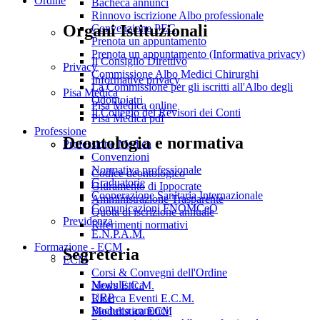
Ordine
Bacheca annunci
Rinnovo iscrizione Albo professionale
Organi Istituzionali
Convenzione PEC
Prenota un appuntamento
Prenota un appuntamento (Informativa privacy)
Il Consiglio Direttivo
Privacy
Commissione Albo Medici Chirurghi
Informative privacy
La Commissione per gli iscritti all'Albo degli
Pisa Medica
Odontoiatri
Pisa Medica online
Il Collegio dei Revisori dei Conti
Pisa Medica pdf
Professione
Deontologia e normativa
Professione Medica
Convenzioni
Normativa professionale
Codice deontologico
Graduatorie
Giuramento di Ippocrate
Cooperazione Sanitaria Internazionale
Amministrazione Trasparente
Comunicazioni FNOMCeO
Quota di iscrizione annuale
Previdenza
Riferimenti normativi
E.N.P.A.M.
Formazione - ECM
Segreteria
ECM
Corsi & Convegni dell'Ordine
Modulistica
News E.C.M.
URP
Ricerca Eventi E.C.M.
Bacheca annunci
Modulistica ECM