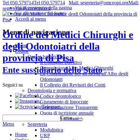
Tel 050.579714
Tel 050.579714
Mail: segreteria@omceopi.org
Mail:
Vai al contenuto della pagina
segreteria@omceopi.org
Vai alla sezione del footer
Accedi al menu
Menu di navigazione
Ordine dei Medici Chirurghi e
degli Odontoiatri della
Home
Ordine
provincia di Pisa
Organi Istituzionali
Il Consiglio Direttivo
Commissione Albo Medici Chirurghi
Ente sussidiario dello Stato
La Commissione per gli iscritti all'Albo degli
Odontoiatri
Il Collegio dei Revisori dei Conti
Seguici su
Deontologia e normativa
.
Codice deontologico
.
Giuramento di Ippocrate
.
Amministrazione Trasparente
Quota di iscrizione annuale
Cerca …
Riferimenti normativi
Menu
Segreteria
Modulistica
Home
URP