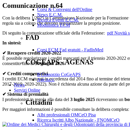
Comunicazione n.64
Corsi & Convegni dell'Ordine
News E.C.M.
Con la delibera 1/2025 la Commissione Nazionale per la Formazione Con
Ricerca Eventi E.C.M.
regola sia a coloro che devono regolarizzare la propria posizione.
Modulistica ECM
Di seguito la comunicazione ufficiale della Federazione:
pdf
Novità su
FAD
In sintesi:
Corsi ECM Fad gratuiti - FadInMed
✔ Recupero crediti 2020-2022
È possibile regolarizzare i crediti mancanti per il triennio 2020-2022 e
COGEAPS - AGENAS
consentito fino al
30 giugno 2026
.
✔ Crediti compensativi
Il Consorzio CoGeAPS
I crediti ECM maturati in eccedenza dal 2014 fino al termine del trie
Age.na.s.
2017-2019, 2020-2022). Non è richiesta alcuna azione da parte del pro
News
Servizi Online
✔ Sistema di premialità
I professionisti in regola alla data del
3 luglio 2025
riceveranno un
bo
Cittadini
Per maggiori informazioni è possibile consultare la delibera completa
Albi professionali OMCeO Pisa
Ricerca Iscritti Albo Nazionale - FNOMCeO