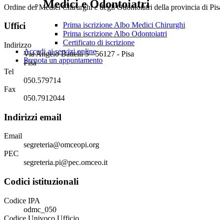
Medici e Odontoiatri
Ordine dei Medici Chirurghi e degli Odontoiatri della provincia di Pis
Prima iscrizione Albo Medici Chirurghi
Uffici
Prima iscrizione Albo Odontoiatri
Certificato di iscrizione
Indirizzo
Accedi ai servizi online
Via Angelo Battelli 5 - 56127 - Pisa
Prenota un appuntamento
Pisa
Tel
050.579714
Fax
050.7912044
Indirizzi email
Email
segreteria@omceopi.org
PEC
segreteria.pi@pec.omceo.it
Codici istituzionali
Codice IPA
odmc_050
Codice Univoco Ufficio