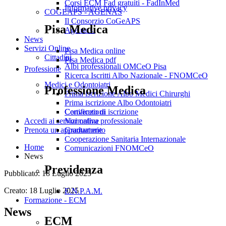
Corsi ECM Fad gratuiti - FadInMed
Informative privacy
COGEAPS - AGENAS
Il Consorzio CoGeAPS
Pisa Medica
Age.na.s.
News
Servizi Online
Pisa Medica online
Cittadini
Pisa Medica pdf
Albi professionali OMCeO Pisa
Professione
Ricerca Iscritti Albo Nazionale - FNOMCeO
Medici e Odontoiatri
Professione Medica
Prima iscrizione Albo Medici Chirurghi
Prima iscrizione Albo Odontoiatri
Convenzioni
Certificato di iscrizione
Normativa professionale
Accedi ai servizi online
Graduatorie
Prenota un appuntamento
Cooperazione Sanitaria Internazionale
Home
Comunicazioni FNOMCeO
News
Previdenza
Pubblicato: 18 Luglio 2025
Creato: 18 Luglio 2025
E.N.P.A.M.
Formazione - ECM
News
ECM