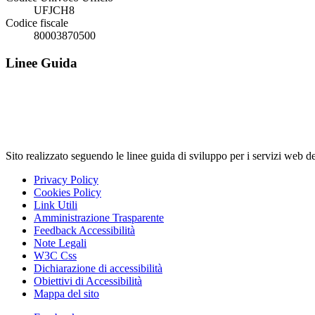
UFJCH8
Codice fiscale
80003870500
Linee Guida
Sito realizzato seguendo le linee guida di sviluppo per i servi
Privacy Policy
Cookies Policy
Link Utili
Amministrazione Trasparente
Feedback Accessibilità
Note Legali
W3C Css
Dichiarazione di accessibilità
Obiettivi di Accessibilità
Mappa del sito