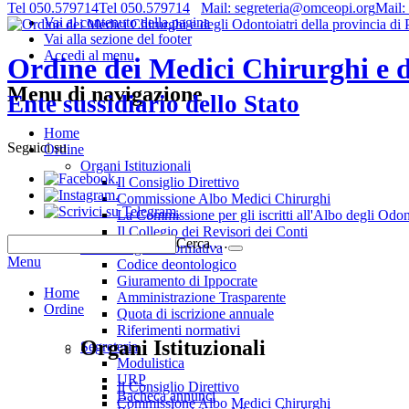
Tel 050.579714
Tel 050.579714
Mail: segreteria@omceopi.org
Mail:
Vai al contenuto della pagina
Vai alla sezione del footer
Accedi al menu
Ordine dei Medici Chirurghi e de
Menu di navigazione
Ente sussidiario dello Stato
Home
Seguici su
Ordine
Organi Istituzionali
.
Il Consiglio Direttivo
.
Commissione Albo Medici Chirurghi
.
La Commissione per gli iscritti all'Albo degli Odon
Il Collegio dei Revisori dei Conti
Cerca …
Deontologia e normativa
Menu
Codice deontologico
Giuramento di Ippocrate
Home
Amministrazione Trasparente
Ordine
Quota di iscrizione annuale
Riferimenti normativi
Organi Istituzionali
Segreteria
Modulistica
URP
Il Consiglio Direttivo
Bacheca annunci
Commissione Albo Medici Chirurghi