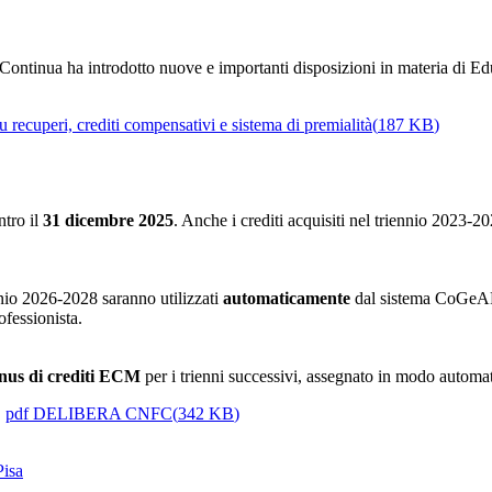
tinua ha introdotto nuove e importanti disposizioni in materia di Educa
 recuperi, crediti compensativi e sistema di premialità
(
187 KB
)
ntro il
31 dicembre 2025
. Anche i crediti acquisiti nel triennio 2023-2
nnio 2026-2028 saranno utilizzati
automaticamente
dal sistema CoGeAPS
fessionista.
nus di crediti ECM
per i trienni successivi, assegnato in modo automat
:
pdf
DELIBERA CNFC
(
342 KB
)