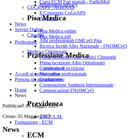
Corsi ECM Fad gratuiti - FadInMed
Informative privacy
COGEAPS - AGENAS
Il Consorzio CoGeAPS
Pisa Medica
Age.na.s.
News
Servizi Online
Pisa Medica online
Cittadini
Pisa Medica pdf
Albi professionali OMCeO Pisa
Professione
Ricerca Iscritti Albo Nazionale - FNOMCeO
Medici e Odontoiatri
Professione Medica
Prima iscrizione Albo Medici Chirurghi
Prima iscrizione Albo Odontoiatri
Convenzioni
Certificato di iscrizione
Normativa professionale
Accedi ai servizi online
Graduatorie
Prenota un appuntamento
Cooperazione Sanitaria Internazionale
Home
Comunicazioni FNOMCeO
News
Previdenza
Pubblicato: 05 Maggio 2025
Creato: 05 Maggio 2025
E.N.P.A.M.
Formazione - ECM
News
ECM