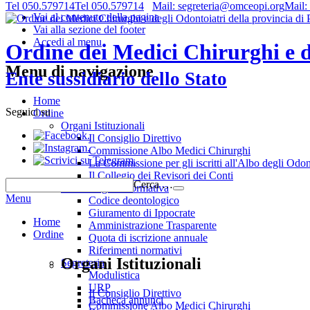
Tel 050.579714
Tel 050.579714
Mail: segreteria@omceopi.org
Mail:
Vai al contenuto della pagina
Vai alla sezione del footer
Accedi al menu
Ordine dei Medici Chirurghi e de
Menu di navigazione
Ente sussidiario dello Stato
Home
Seguici su
Ordine
Organi Istituzionali
.
Il Consiglio Direttivo
.
Commissione Albo Medici Chirurghi
.
La Commissione per gli iscritti all'Albo degli Odon
Il Collegio dei Revisori dei Conti
Cerca …
Deontologia e normativa
Menu
Codice deontologico
Giuramento di Ippocrate
Home
Amministrazione Trasparente
Ordine
Quota di iscrizione annuale
Riferimenti normativi
Organi Istituzionali
Segreteria
Modulistica
URP
Il Consiglio Direttivo
Bacheca annunci
Commissione Albo Medici Chirurghi