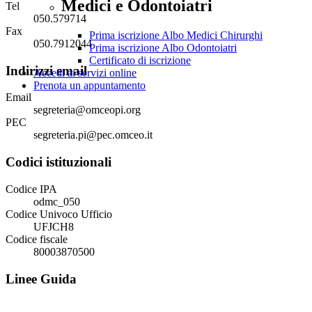
Medici e Odontoiatri
Tel
050.579714
Fax
Prima iscrizione Albo Medici Chirurghi
050.7912044
Prima iscrizione Albo Odontoiatri
Certificato di iscrizione
Indirizzi email
Accedi ai servizi online
Prenota un appuntamento
Email
segreteria@omceopi.org
PEC
segreteria.pi@pec.omceo.it
Codici istituzionali
Codice IPA
odmc_050
Codice Univoco Ufficio
UFJCH8
Codice fiscale
80003870500
Linee Guida