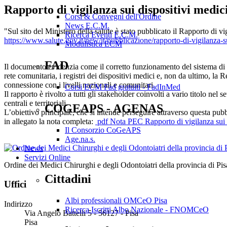
Rapporto di vigilanza sui dispositivi medi
Corsi & Convegni dell'Ordine
News E.C.M.
"Sul sito del Ministero della salute è stato pubblicato il Rapporto di v
Ricerca Eventi E.C.M.
https://www.salute.gov.it/new/it/pubblicazione/rapporto-di-vigilanza-
Modulistica ECM
FAD
Il documento evidenzia come il corretto funzionamento del sistema di vig
rete comunitaria, i registri dei dispositivi medici e, non da ultimo, la 
connessione con i livelli nazionali e comunitari.
Corsi ECM Fad gratuiti - FadInMed
Il rapporto è rivolto a tutti gli stakeholder coinvolti a vario titolo nel se
centrali e territoriali.
COGEAPS - AGENAS
L’obiettivo principale, che si intende perseguire attraverso questa pubbli
in allegato la nota completa:
pdf
Nota PEC Rapporto di vigilanza sui 
Il Consorzio CoGeAPS
Age.na.s.
News
Servizi Online
Ordine dei Medici Chirurghi e degli Odontoiatri della provincia di Pis
Cittadini
Uffici
Albi professionali OMCeO Pisa
Indirizzo
Ricerca Iscritti Albo Nazionale - FNOMCeO
Via Angelo Battelli 5 - 56127 - Pisa
Pisa