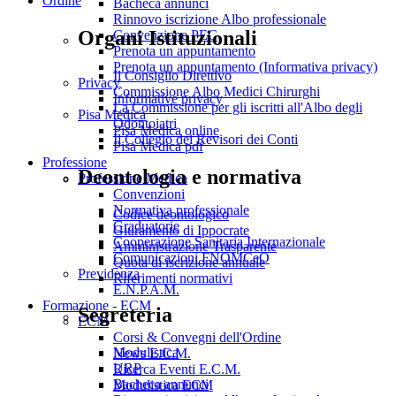
Ordine
Bacheca annunci
Rinnovo iscrizione Albo professionale
Organi Istituzionali
Convenzione PEC
Prenota un appuntamento
Prenota un appuntamento (Informativa privacy)
Il Consiglio Direttivo
Privacy
Commissione Albo Medici Chirurghi
Informative privacy
La Commissione per gli iscritti all'Albo degli
Pisa Medica
Odontoiatri
Pisa Medica online
Il Collegio dei Revisori dei Conti
Pisa Medica pdf
Professione
Deontologia e normativa
Professione Medica
Convenzioni
Normativa professionale
Codice deontologico
Graduatorie
Giuramento di Ippocrate
Cooperazione Sanitaria Internazionale
Amministrazione Trasparente
Comunicazioni FNOMCeO
Quota di iscrizione annuale
Previdenza
Riferimenti normativi
E.N.P.A.M.
Formazione - ECM
Segreteria
ECM
Corsi & Convegni dell'Ordine
Modulistica
News E.C.M.
URP
Ricerca Eventi E.C.M.
Bacheca annunci
Modulistica ECM