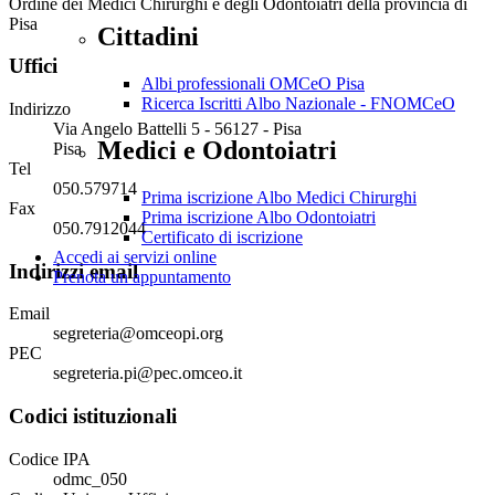
Ordine dei Medici Chirurghi e degli Odontoiatri della provincia di
Pisa
Cittadini
Uffici
Albi professionali OMCeO Pisa
Ricerca Iscritti Albo Nazionale - FNOMCeO
Indirizzo
Via Angelo Battelli 5 - 56127 - Pisa
Medici e Odontoiatri
Pisa
Tel
050.579714
Prima iscrizione Albo Medici Chirurghi
Fax
Prima iscrizione Albo Odontoiatri
050.7912044
Certificato di iscrizione
Accedi ai servizi online
Indirizzi email
Prenota un appuntamento
Email
segreteria@omceopi.org
PEC
segreteria.pi@pec.omceo.it
Codici istituzionali
Codice IPA
odmc_050