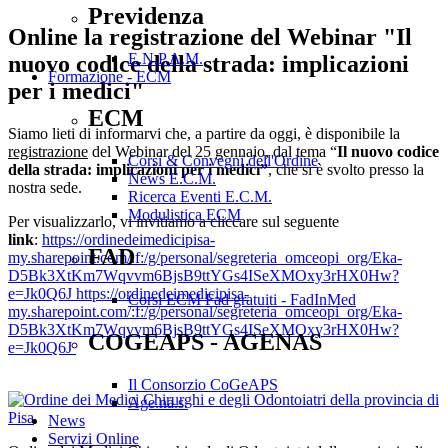
Previdenza
Online la registrazione del Webinar "Il
E.N.P.A.M.
nuovo codice della strada: implicazioni
Formazione - ECM
per i medici"
ECM
Siamo lieti di informarvi che, a partire da oggi, è disponibile la
registrazione
del Webinar del 25 gennaio, dal tema “
Il nuovo codice
Corsi & Convegni dell'Ordine
della strada: implicazioni per i medici”
, che si è svolto presso la
News E.C.M.
nostra sede.
Ricerca Eventi E.C.M.
Modulistica ECM
Per visualizzarlo, vi invitiamo a cliccare sul seguente
link
:
https://ordinedeimedicipisa-
FAD
my.sharepoint.com/:f:/g/personal/segreteria_omceopi_org/Eka-
D5Bk3XtKm7Wqvvm6BjsB9ttYGs4ISeXMOxy3rHX0Hw?
e=Jk0Q6J https://ordinedeimedicipisa-
Corsi ECM Fad gratuiti - FadInMed
my.sharepoint.com/:f:/g/personal/segreteria_omceopi_org/Eka-
D5Bk3XtKm7Wqvvm6BjsB9ttYGs4ISeXMOxy3rHX0Hw?
COGEAPS - AGENAS
e=Jk0Q6J
Il Consorzio CoGeAPS
Age.na.s.
News
Servizi Online