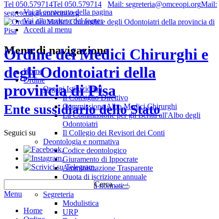
Tel 050.579714
Tel 050.579714
Mail: segreteria@omceopi.org
Mail:
Vai al contenuto della pagina
segreteria@omceopi.org
Vai alla sezione del footer
Accedi al menu
Menu di navigazione
Ordine dei Medici Chirurghi e
degli Odontoiatri della
Home
Ordine
provincia di Pisa
Organi Istituzionali
Il Consiglio Direttivo
Commissione Albo Medici Chirurghi
Ente sussidiario dello Stato
La Commissione per gli iscritti all'Albo degli
Odontoiatri
Il Collegio dei Revisori dei Conti
Seguici su
Deontologia e normativa
.
Codice deontologico
.
Giuramento di Ippocrate
.
Amministrazione Trasparente
Quota di iscrizione annuale
Cerca …
Riferimenti normativi
Menu
Segreteria
Modulistica
Home
URP