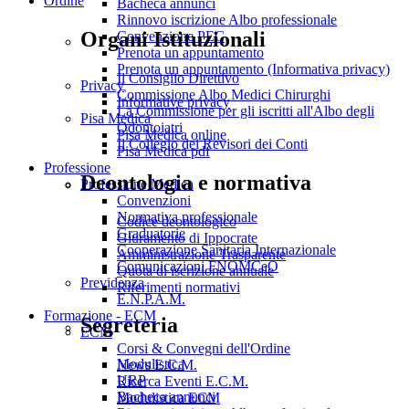
Ordine
Bacheca annunci
Rinnovo iscrizione Albo professionale
Organi Istituzionali
Convenzione PEC
Prenota un appuntamento
Prenota un appuntamento (Informativa privacy)
Il Consiglio Direttivo
Privacy
Commissione Albo Medici Chirurghi
Informative privacy
La Commissione per gli iscritti all'Albo degli
Pisa Medica
Odontoiatri
Pisa Medica online
Il Collegio dei Revisori dei Conti
Pisa Medica pdf
Professione
Deontologia e normativa
Professione Medica
Convenzioni
Normativa professionale
Codice deontologico
Graduatorie
Giuramento di Ippocrate
Cooperazione Sanitaria Internazionale
Amministrazione Trasparente
Comunicazioni FNOMCeO
Quota di iscrizione annuale
Previdenza
Riferimenti normativi
E.N.P.A.M.
Formazione - ECM
Segreteria
ECM
Corsi & Convegni dell'Ordine
Modulistica
News E.C.M.
URP
Ricerca Eventi E.C.M.
Bacheca annunci
Modulistica ECM