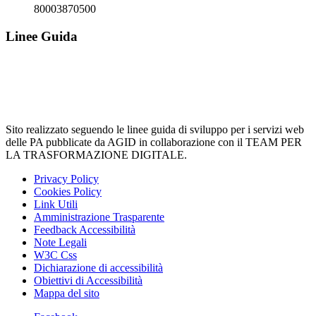
80003870500
Linee Guida
Sito realizzato seguendo le linee guida di sviluppo per i servizi web
delle PA pubblicate da AGID in collaborazione con il TEAM PER
LA TRASFORMAZIONE DIGITALE.
Privacy Policy
Cookies Policy
Link Utili
Amministrazione Trasparente
Feedback Accessibilità
Note Legali
W3C Css
Dichiarazione di accessibilità
Obiettivi di Accessibilità
Mappa del sito