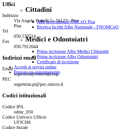
Uffici
Cittadini
Indirizzo
Via Angelo Battelli 5 - 56127 - Pisa
Albi professionali OMCeO Pisa
Pisa
Ricerca Iscritti Albo Nazionale - FNOMCeO
Tel
050.579714
Medici e Odontoiatri
Fax
050.7912044
Prima iscrizione Albo Medici Chirurghi
Prima iscrizione Albo Odontoiatri
Indirizzi email
Certificato di iscrizione
Accedi ai servizi online
Email
Prenota un appuntamento
segreteria@omceopi.org
PEC
segreteria.pi@pec.omceo.it
Codici istituzionali
Codice IPA
odmc_050
Codice Univoco Ufficio
UFJCH8
Codice fiscale