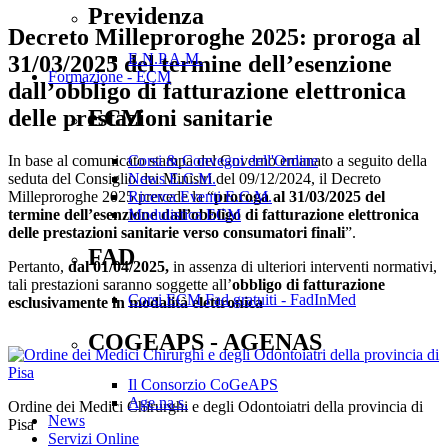
Previdenza
Decreto Milleproroghe 2025: proroga al
E.N.P.A.M.
31/03/2025 del termine dell’esenzione
Formazione - ECM
dall’obbligo di fatturazione elettronica
delle prestazioni sanitarie
ECM
In base al comunicato stampa del Governo emanato a seguito della
Corsi & Convegni dell'Ordine
seduta del Consiglio dei Ministri del 09/12/2024, il Decreto
News E.C.M.
Milleproroghe 2025 prevede la “
proroga al 31/03/2025 del
Ricerca Eventi E.C.M.
termine dell’esenzione dall’obbligo di fatturazione elettronica
Modulistica ECM
delle prestazioni sanitarie verso consumatori finali
”.
FAD
Pertanto,
dal 01/04/2025,
in assenza di ulteriori interventi normativi,
tali prestazioni saranno soggette all’
obbligo di fatturazione
Corsi ECM Fad gratuiti - FadInMed
esclusivamente in modalità elettronica
COGEAPS - AGENAS
Il Consorzio CoGeAPS
Age.na.s.
Ordine dei Medici Chirurghi e degli Odontoiatri della provincia di
News
Pisa
Servizi Online