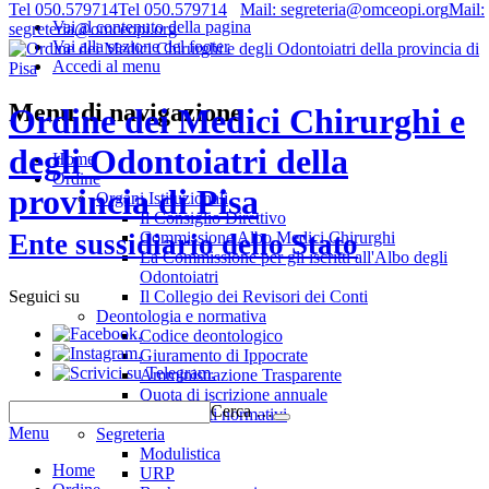
Tel 050.579714
Tel 050.579714
Mail: segreteria@omceopi.org
Mail:
Vai al contenuto della pagina
segreteria@omceopi.org
Vai alla sezione del footer
Accedi al menu
Menu di navigazione
Ordine dei Medici Chirurghi e
degli Odontoiatri della
Home
Ordine
provincia di Pisa
Organi Istituzionali
Il Consiglio Direttivo
Commissione Albo Medici Chirurghi
Ente sussidiario dello Stato
La Commissione per gli iscritti all'Albo degli
Odontoiatri
Il Collegio dei Revisori dei Conti
Seguici su
Deontologia e normativa
.
Codice deontologico
.
Giuramento di Ippocrate
.
Amministrazione Trasparente
Quota di iscrizione annuale
Cerca …
Riferimenti normativi
Menu
Segreteria
Modulistica
Home
URP