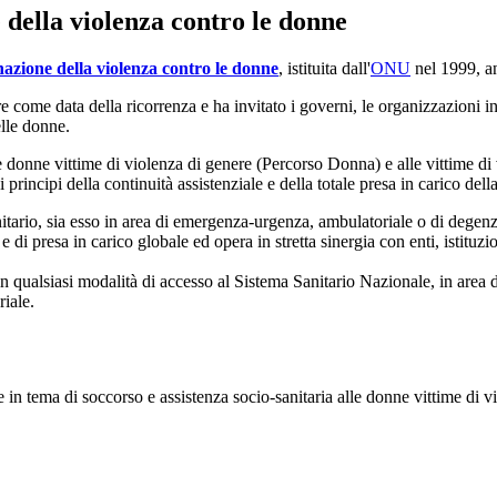
 della violenza contro le donne
nazione della violenza contro le donne
, istituita dall'
ONU
nel 1999, an
me data della ricorrenza e ha invitato i governi, le organizzazioni inte
elle donne.
e donne vittime di violenza di genere (Percorso Donna) e alle vittime di 
principi della continuità assistenziale e della totale presa in carico dell
anitario, sia esso in area di emergenza-urgenza, ambulatoriale o di degenz
 e di presa in carico globale ed opera in stretta sinergia con enti, istituzio
i, in qualsiasi modalità di accesso al Sistema Sanitario Nazionale, in a
riale.
 in tema di soccorso e assistenza socio-sanitaria alle donne vittime di v