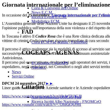
Giornata internazionale per l’eliminazione
Corsi & Convegni dell'Ordine
News E.C.M.
In occasione del
25 novembre
,
Giornata internazionale per l’elimi
Ricerca Eventi E.C.M.
Modulistica ECM
L'Assemblea generale delle Nazioni Unite ha designato il 25 novembre co
l'opinione pubblica sull'importanza della non violenza e del rispetto d
FAD
In Toscana è attivo Il
Codice Rosa
che è una Rete clinica dedicata all
vittime di crimini d’odio) per dare risposte immediate di cura secondo i 
Corsi ECM Fad gratuiti - FadInMed
Il percorso è attivo qualunque sia la modalità di accesso al servizio s
COGEAPS - AGENAS
successivi percorsi territoriali, nell'ottica di un continuum assistenziale
Antiviolenza.
Il percorso può essere attivato, rivolgendosi agli operatori dei serviz
Il Consorzio CoGeAPS
ospedaliero, negli ambulatori, nei Consultori o negli altri servizi territo
Age.na.s.
News
Servizi Online
DPCM 24 novembre 2017
►►
Cittadini
Linee guida nazionali per le Aziende sanitarie e le Aziende ospedaliere
https://www.youtube.com/watch?v=16lvWTUIGJ8
Albi professionali OMCeO Pisa
Ricerca Iscritti Albo Nazionale - FNOMCeO
https://www.youtube.com/watch?v=7DbRaQ6J98I