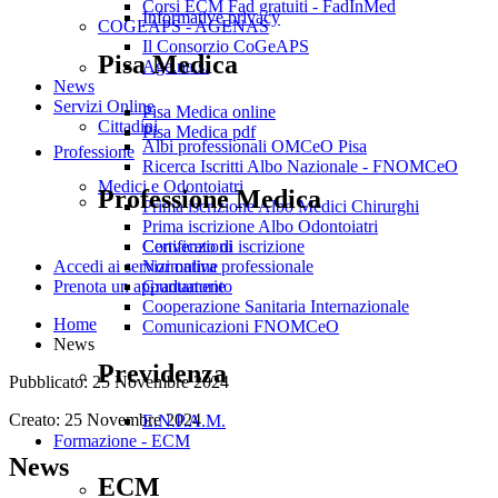
Corsi ECM Fad gratuiti - FadInMed
Informative privacy
COGEAPS - AGENAS
Il Consorzio CoGeAPS
Pisa Medica
Age.na.s.
News
Servizi Online
Pisa Medica online
Cittadini
Pisa Medica pdf
Albi professionali OMCeO Pisa
Professione
Ricerca Iscritti Albo Nazionale - FNOMCeO
Medici e Odontoiatri
Professione Medica
Prima iscrizione Albo Medici Chirurghi
Prima iscrizione Albo Odontoiatri
Convenzioni
Certificato di iscrizione
Normativa professionale
Accedi ai servizi online
Graduatorie
Prenota un appuntamento
Cooperazione Sanitaria Internazionale
Home
Comunicazioni FNOMCeO
News
Previdenza
Pubblicato: 25 Novembre 2024
Creato: 25 Novembre 2024
E.N.P.A.M.
Formazione - ECM
News
ECM