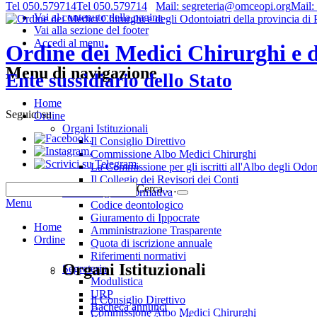
Tel 050.579714
Tel 050.579714
Mail: segreteria@omceopi.org
Mail:
Vai al contenuto della pagina
Vai alla sezione del footer
Accedi al menu
Ordine dei Medici Chirurghi e de
Menu di navigazione
Ente sussidiario dello Stato
Home
Seguici su
Ordine
Organi Istituzionali
.
Il Consiglio Direttivo
.
Commissione Albo Medici Chirurghi
.
La Commissione per gli iscritti all'Albo degli Odon
Il Collegio dei Revisori dei Conti
Cerca …
Deontologia e normativa
Menu
Codice deontologico
Giuramento di Ippocrate
Home
Amministrazione Trasparente
Ordine
Quota di iscrizione annuale
Riferimenti normativi
Organi Istituzionali
Segreteria
Modulistica
URP
Il Consiglio Direttivo
Bacheca annunci
Commissione Albo Medici Chirurghi