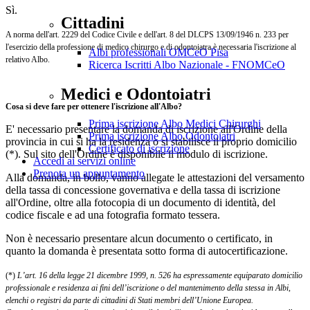
Sì.
Cittadini
A norma dell'art. 2229 del Codice Civile e dell'art. 8 del DLCPS 13/09/1946 n. 233 per
l'esercizio della professione di medico chirurgo e di odontoiatra è necessaria l'iscrizione al
Albi professionali OMCeO Pisa
relativo Albo.
Ricerca Iscritti Albo Nazionale - FNOMCeO
Medici e Odontoiatri
Cosa si deve fare per ottenere l'iscrizione all'Albo?
Prima iscrizione Albo Medici Chirurghi
E' necessario presentare la domanda di iscrizione all'Ordine della
Prima iscrizione Albo Odontoiatri
provincia in cui si ha la residenza o si stabilisce il proprio domicilio
Certificato di iscrizione
(*). Sul sito dell'Ordine è disponibile il modulo di iscrizione.
Accedi ai servizi online
Prenota un appuntamento
Alla domanda, in bollo, vanno allegate le attestazioni del versamento
della tassa di concessione governativa e della tassa di iscrizione
all'Ordine, oltre alla fotocopia di un documento di identità, del
codice fiscale e ad una fotografia formato tessera.
Non è necessario presentare alcun documento o certificato, in
quanto la domanda è presentata sotto forma di autocertificazione.
(*)
L’art. 16 della legge 21 dicembre 1999, n. 526 ha espressamente equiparato domicilio
professionale e residenza ai fini dell’iscrizione o del mantenimento della stessa in Albi,
elenchi o registri da parte di cittadini di Stati membri dell’Unione Europea.