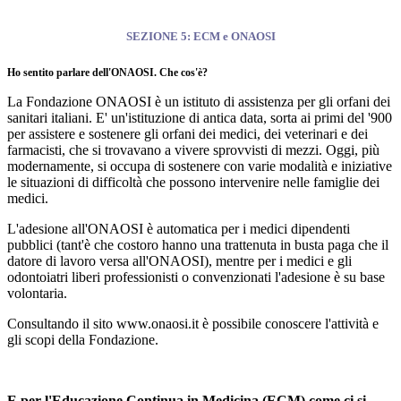
SEZIONE 5: ECM e ONAOSI
Ho sentito parlare dell'ONAOSI. Che cos'è?
La Fondazione ONAOSI è un istituto di assistenza per gli orfani dei
sanitari italiani. E' un'istituzione di antica data, sorta ai primi del '900
per assistere e sostenere gli orfani dei medici, dei veterinari e dei
farmacisti, che si trovavano a vivere sprovvisti di mezzi. Oggi, più
modernamente, si occupa di sostenere con varie modalità e iniziative
le situazioni di difficoltà che possono intervenire nelle famiglie dei
medici.
L'adesione all'ONAOSI è automatica per i medici dipendenti
pubblici (tant'è che costoro hanno una trattenuta in busta paga che il
datore di lavoro versa all'ONAOSI), mentre per i medici e gli
odontoiatri liberi professionisti o convenzionati l'adesione è su base
volontaria.
Consultando il sito www.onaosi.it è possibile conoscere l'attività e
gli scopi della Fondazione.
E per l'Educazione Continua in Medicina (ECM) come ci si