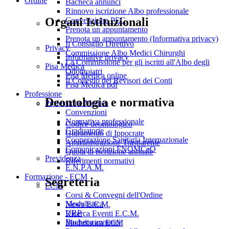
Ordine
Bacheca annunci
Rinnovo iscrizione Albo professionale
Organi Istituzionali
Convenzione PEC
Prenota un appuntamento
Prenota un appuntamento (Informativa privacy)
Il Consiglio Direttivo
Privacy
Commissione Albo Medici Chirurghi
Informative privacy
La Commissione per gli iscritti all'Albo degli
Pisa Medica
Odontoiatri
Pisa Medica online
Il Collegio dei Revisori dei Conti
Pisa Medica pdf
Professione
Deontologia e normativa
Professione Medica
Convenzioni
Normativa professionale
Codice deontologico
Graduatorie
Giuramento di Ippocrate
Cooperazione Sanitaria Internazionale
Amministrazione Trasparente
Comunicazioni FNOMCeO
Quota di iscrizione annuale
Previdenza
Riferimenti normativi
E.N.P.A.M.
Formazione - ECM
Segreteria
ECM
Corsi & Convegni dell'Ordine
Modulistica
News E.C.M.
URP
Ricerca Eventi E.C.M.
Bacheca annunci
Modulistica ECM