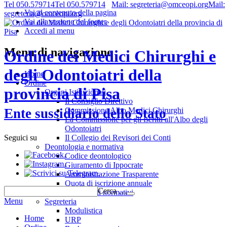
Tel 050.579714
Tel 050.579714
Mail: segreteria@omceopi.org
Mail:
Vai al contenuto della pagina
segreteria@omceopi.org
Vai alla sezione del footer
Accedi al menu
Menu di navigazione
Ordine dei Medici Chirurghi e
degli Odontoiatri della
Home
Ordine
provincia di Pisa
Organi Istituzionali
Il Consiglio Direttivo
Commissione Albo Medici Chirurghi
Ente sussidiario dello Stato
La Commissione per gli iscritti all'Albo degli
Odontoiatri
Il Collegio dei Revisori dei Conti
Seguici su
Deontologia e normativa
.
Codice deontologico
.
Giuramento di Ippocrate
.
Amministrazione Trasparente
Quota di iscrizione annuale
Cerca …
Riferimenti normativi
Menu
Segreteria
Modulistica
Home
URP