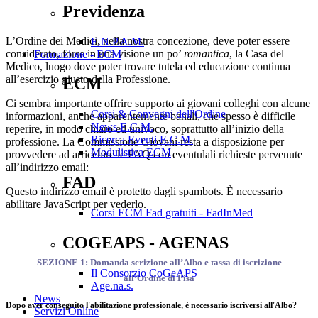
Previdenza
L’Ordine dei Medici, nella nostra concezione, deve poter essere
E.N.P.A.M.
considerato, forse in una visione un po’
romantica
, la Casa del
Formazione - ECM
Medico, luogo dove poter trovare tutela ed educazione continua
all’esercizio giusto della Professione.
ECM
Ci sembra importante offrire supporto ai giovani colleghi con alcune
Corsi & Convegni dell'Ordine
informazioni, anche apparentemente banali, che spesso è difficile
News E.C.M.
reperire, in modo chiaro ed univoco, soprattutto all’inizio della
Ricerca Eventi E.C.M.
professione. La Commissione Giovani resta a disposizione per
Modulistica ECM
provvedere ad arricchire le FAQ con eventulali richieste pervenute
all’indirizzo email:
FAD
Questo indirizzo email è protetto dagli spambots. È necessario
abilitare JavaScript per vederlo.
Corsi ECM Fad gratuiti - FadInMed
COGEAPS - AGENAS
SEZIONE 1: Domanda scrizione all’Albo e tassa di iscrizione
Il Consorzio CoGeAPS
all’Ordine di Pisa
Age.na.s.
News
Dopo aver conseguito l'abilitazione professionale, è necessario iscriversi all'Albo?
Servizi Online